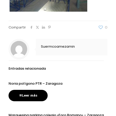
Compartir
0
Suermcoamezamin
Entradas relacionada
Noria polígono PTR – Zaragoza
Leer más
Marquesina parking colegio «Foro Romano» – Zaragoza