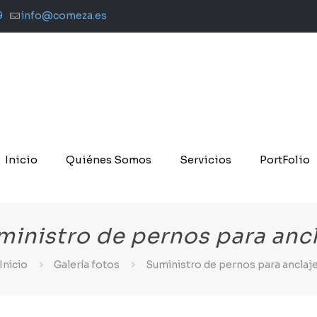
9
info@comeza.es
Inicio
Quiénes Somos
Servicios
PortFolio
inistro de pernos para anc
Inicio
Galería fotos
Suministro de pernos para anclaj