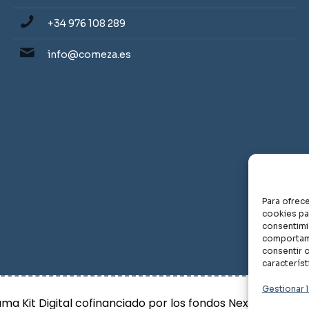
+34 976 108 289
info@comeza.es
Para ofrec
cookies par
consentimi
Aviso Lega
comportami
consentir o
característ
Gestionar l
ma Kit Digital cofinanciado por los fondos Next Generati